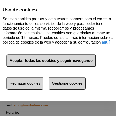
Uso de cookies
Se usan cookies propias y de nuestros partners para el correcto
funcionamiento de los servicios de la web y para poder tener
datos de uso de la misma, recopilamos y procesamos
Póngase en contacto con nosotros
información no sensible. Las cookies son guardadas durante un
periodo de 12 meses. Puedes consultar más información sobre la
política de cookies de la web y acceder a su configuración
aquí
.
Aceptar todas las cookies y seguir navegando
Rechazar cookies
Gestionar cookies
Teléfonos:
+34 917 161 830
y
+34 616 011 568
(deje su mensaje
en caso de llamar fuera de nuestro horario de atención al cliente)
mail:
info@madridem.com
Horario: