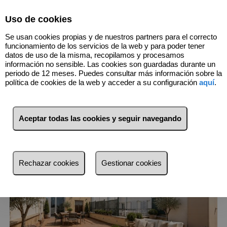
Select Language
▼
Uso de cookies
Se usan cookies propias y de nuestros partners para el correcto
funcionamiento de los servicios de la web y para poder tener
datos de uso de la misma, recopilamos y procesamos
información no sensible. Las cookies son guardadas durante un
1
Inmuebles
Retiro (Madrid)
periodo de 12 meses. Puedes consultar más información sobre la
política de cookies de la web y acceder a su configuración
aquí
.
Lista
Mapa
Filtros
Aceptar todas las cookies y seguir navegando
más reciente
más reciente
Rechazar cookies
Gestionar cookies
Menos reciente
Baratos
Caros
Pequeños