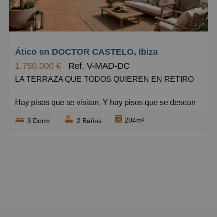
Grandes
Ático en DOCTOR CASTELO, Ibiza
1.750.000 €
Ref. V-MAD-DC
LA TERRAZA QUE TODOS QUIEREN EN RETIRO
Hay pisos que se visitan. Y hay pisos que se desean
desde el primer instante.
204m²
3 Dorm
2 Baños
MADRIDEM presenta esta extraordinaria oportunidad
en una de las zonas más cotizadas y exclusivas de
Madrid: Retiro, a escasos minutos del parque más
emblemático de la ciudad.
Ubicada en una elegante finca de 1965 con ascensor
y servicio de portería, esta vivienda exterior de 110 m²