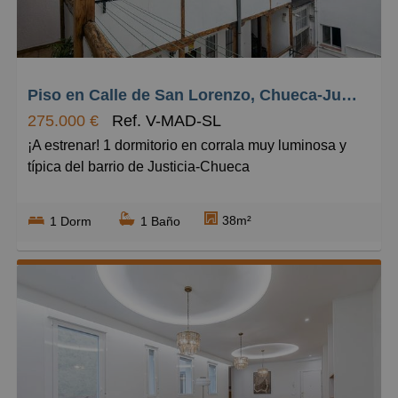
Grandes
Piso en Calle de San Lorenzo, Chueca-Justicia
275.000 €
Ref. V-MAD-SL
¡A estrenar! 1 dormitorio en corrala muy luminosa y
típica del barrio de Justicia-Chueca
MADRIDEM VENDE EN EXCLUSIVA este
38m²
1 Dorm
1 Baño
apartamento reformado y de diseño, en corrala
luminosa, en el barrio de Justicia – Chueca. Nueva
distribución con dormitorio independiente
próximamente.
En una de las calles más bonitas del barrio de
Justicia, lindando con Chueca y Malasaña, te espera
esta joya luminosa, reformada a estrenar, en una de