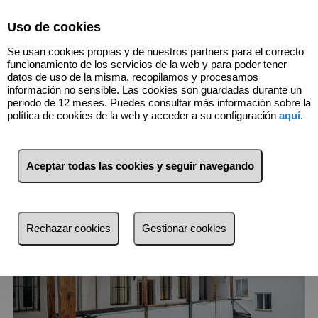
Select Language
▼
Uso de cookies
Se usan cookies propias y de nuestros partners para el correcto
funcionamiento de los servicios de la web y para poder tener
datos de uso de la misma, recopilamos y procesamos
información no sensible. Las cookies son guardadas durante un
2
Inmuebles
Centro (Madrid)
periodo de 12 meses. Puedes consultar más información sobre la
política de cookies de la web y acceder a su configuración
aquí
.
Lista
Mapa
Filtros
Aceptar todas las cookies y seguir navegando
más reciente
más reciente
Rechazar cookies
Gestionar cookies
Menos reciente
Baratos
Caros
Pequeños